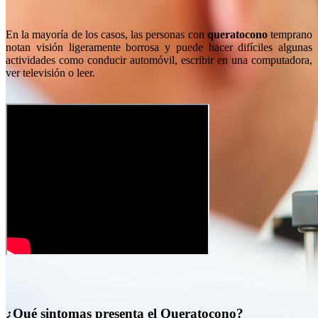
En la mayoría de los casos, las personas con
queratocono
temprano
notan visión ligeramente borrosa y puede hacer difíciles algunas
actividades como conducir automóvil, escribir en una computadora,
ver televisión o leer.
¿Qué sintomas presenta el Queratocono?