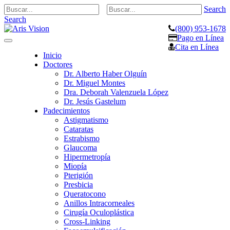
Search
Search
(800) 953-1678
Pago en Línea
Toggle
Cita en Línea
navigation
Inicio
Doctores
Dr. Alberto Haber Olguín
Dr. Miguel Montes
Dra. Deborah Valenzuela López
Dr. Jesús Gastelum
Padecimientos
Astigmatismo
Cataratas
Estrabismo
Glaucoma
Hipermetropía
Miopía
Pterigión
Presbicia
Queratocono
Anillos Intracorneales
Cirugía Oculoplástica
Cross-Linking